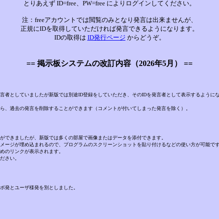
とりあえず ID=free、PW=free によりログインしてください。
注：freeアカウントでは閲覧のみとなり発言は出来ませんが、
正規にIDを取得していただければ発言できるようになります。
IDの取得は
ID発行ページ
からどうぞ。
== 掲示板システムの改訂内容（2026年5月） ==
言者としていましたが新版では別途ID登録をしていただき、そのIDを発言者として表示するように
から、過去の発言を削除することができます（コメントが付いてしまった発言を除く）。
ができましたが、新版では多くの部屋で画像またはデータを添付できます。
メージが埋め込まれるので、プログラムのスクリーンショットを貼り付けるなどの使い方が可能で
めのリンクが表示されます。
ださい。
ボ発とユーザ様発を別としました。