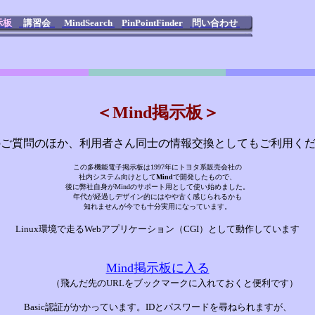
示板
講習会
MindSearch
PinPointFinder
問い合わせ
＜Mind掲示板＞
dのご質問のほか、利用者さん同士の情報交換としてもご利用く
この多機能電子掲示板は1997年にトヨタ系販売会社の
社内システム向けとして
Mind
で開発したもので、
後に弊社自身がMindのサポート用として使い始めました。
年代が経過しデザイン的にはやや古く感じられるかも
知れませんが今でも十分実用になっています。
Linux環境で走るWebアプリケーション（CGI）として動作しています
Mind掲示板に入る
（飛んだ先のURLをブックマークに入れておくと便利です）
Basic認証がかかっています。IDとパスワードを尋ねられますが、