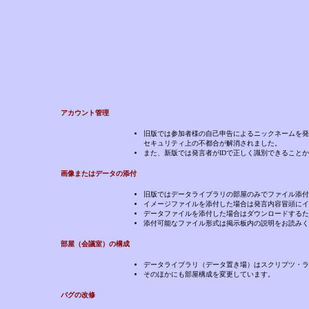
アカウント管理
旧版では参加者様の自己申告によるニックネームを発
セキュリティ上の不都合が解消されました。
また、新版では発言者がIDで正しく識別できること
画像またはデータの添付
旧版ではデータライブラリの部屋のみでファイル添付
イメージファイルを添付した場合は発言内容冒頭にイ
データファイルを添付した場合はダウンロードするた
添付可能なファイル形式は掲示板内の説明をお読みく
部屋（会議室）の構成
データライブラリ（データ置き場）はスクリプツ・ラ
そのほかにも部屋構成を変更しています。
バグの改修